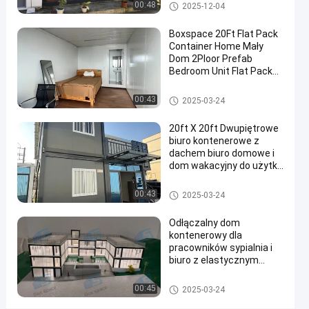
nieruchomości
Zdejmowany dom kontenerow
00:48
2025-12-04
Dom
Dwupiętrowy dom
y
kontenerowy
odporny
Boxspace 20Ft Flat Pack
Container Home Mały
na
Dom 2Ploor Prefab
huragany
Bedroom Unit Flat Pack
Container House
dom
Zdejmowany dom kontenerow
00:43
2025-03-24
prefabrykowany
y
20ft X 20ft Dwupiętrowe
Skontaktuj
biuro kontenerowe z
Zdejmowany
2024-
1891
się teraz
dachem biuro domowe i
dom
07-12
poglądy
kontenerowy
dom wakacyjny do użytku
Podział
osobistego
#
Zdejmowany dom kontenerow
00:43
2025-03-24
y
Przenośne
Odłączalny dom
domy
kontenerowy dla
kontenerowe
pracowników sypialnia i
#
biuro z elastycznym
Domy z
dostosowanym
rozmiarem i łatwą
prefabrykowanymi
Zdejmowany dom kontenerow
00:45
2025-03-24
instalacją
y
kontenerami do