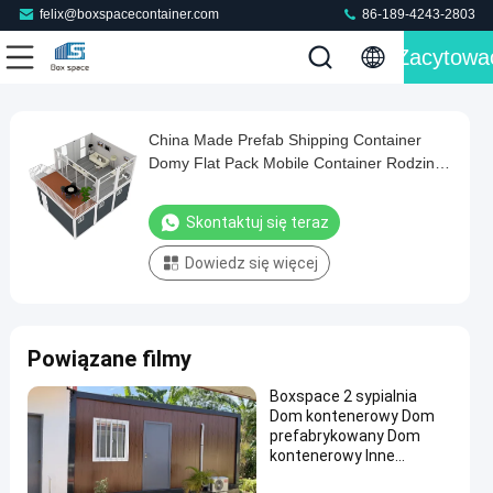
felix@boxspacecontainer.com
86-189-4243-2803
Zacytowa
Loaded
:
0%
0:00
/
0:00
Auto
Play
Mute
Picture-
Fullscreen
Current
Duration
in-
Play
Picture
China Made Prefab Shipping Container
China
Time
Video
Domy Flat Pack Mobile Container Rodzina
Made
mieszkalna Dom odporny na huragany
Prefab
dom prefabrykowany
Skontaktuj się teraz
Shipping
Dowiedz się więcej
Container
Domy
Flat
Powiązane filmy
Pack
Mobile
Boxspace 2 sypialnia
Dom kontenerowy Dom
Container
prefabrykowany Dom
Rodzina
kontenerowy Inne
budownictwo i
mieszkalna