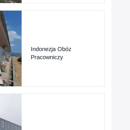
10 Klas, Biuro Nauczyciela I
Dwie Stołówki.Każda Klasa
Może Pomieścić 40-50 Uczniów,
A Cała Szkoła Może Pomieścić
Do 500 Uczniów. Projekt
Rozpoczął Planowanie W Lutym
Tego ...
Indonezja Obóz
Pracowniczy