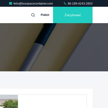
felix@boxspacecontainer.com
86-189-4243-2803
Zacytować
Polish