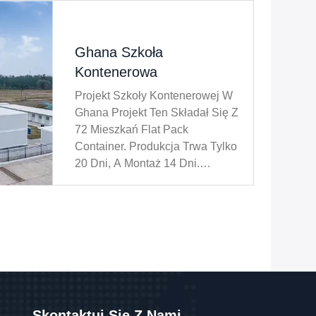
Ghana Szkoła
Kontenerowa
Projekt Szkoły Kontenerowej W
Ghana Projekt Ten Składał Się Z
72 Mieszkań Flat Pack
Container. Produkcja Trwa Tylko
20 Dni, A Montaż 14 Dni.
Całkowita Wartość Wynosi Około
125000 USD. Aby Uzyskać
Więcej Informacji, Proszę
Skontaktować Się Z Nami.
Skontaktuj Się Z Nami