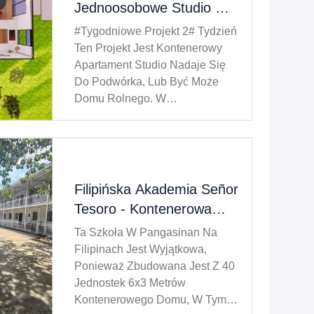
Jednoosobowe Studio W
Twoim Ogrodzie
#Tygodniowe Projekt 2# Tydzień
Wykonane Z Dwóch
Ten Projekt Jest Kontenerowy
Kontenerów 20-
Apartament Studio Nadaje Się
Do Podwórka, Lub Być Może
Stopowych
Domu Rolnego. W
Przeciwieństwie Do Poprzednich
Projektów, Tym Razem
Przyjęliśmy Oddzielenie Stref
Aktywnych I
Cichych.umożliwiając
Filipińska Akademia Señor
Bezproblemowe Włączenie
Tesoro - Kontenerowa
Zewnętrznego Krajobrazu Do ...
Klasa Oficjalnie Oddana
Ta Szkoła W Pangasinan Na
Do Użytku
Filipinach Jest Wyjątkowa,
Ponieważ Zbudowana Jest Z 40
Jednostek 6x3 Metrów
Kontenerowego Domu, W Tym