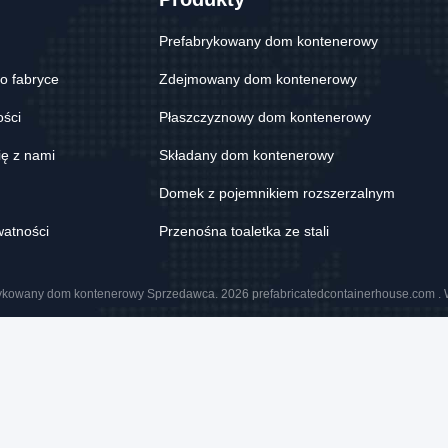
Prefabrykowany dom kontenerowy
o fabryce
Zdejmowany dom kontenerowy
ości
Płaszczyznowy dom kontenerowy
ię z nami
Składany dom kontenerowy
Domek z pojemnikiem rozszerzalnym
watności
Przenośna toaletka ze stali
ykowany dom kontenerowy Sprzedawca. 2026 prefabricatedcontainerhouse.com . 