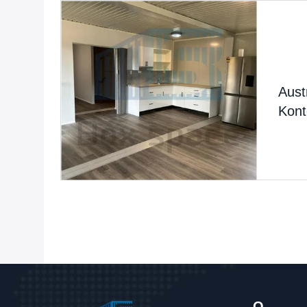
Aust
Kon
O