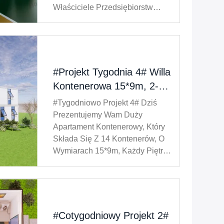
Właściciele Przedsiębiorstw
Chcą Zbudować Biuro Wewnątrz
Swojej Fabryki, Aby Łatwo
Poradzić Sobie Z Problemami,
Które Pojawiają Się Podczas
Produkcji.powoduje Słabą
#Projekt Tygodnia 4# Willa
Izolację Akustyczn...
Kontenerowa 15*9m, 2-
Piętrowa, 3 Sypialnie, 135
#Tygodniowo Projekt 4# Dziś
Metrów Kwadratowych!
Prezentujemy Wam Duży
Apartament Kontenerowy, Który
Składa Się Z 14 Kontenerów, O
Wymiarach 15*9m, Każdy Piętro
135 Metrów Kwadratowych.
Posiada 3 Sypialnie, 3 Łazienki,
Salon, Kuchnię, A Także Pokój
Rekreacyjny! A W Tak Dużej Willi
Garaż Jest Oczywiście
#Cotygodniowy Projekt 2#
Niezbędny, ...