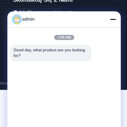
felix@boxspacecontainer.com
admin
86-189-4243-2803
Prowincja Guangdong, miasto Foshan, dzielnica
7:05 AM
Shunde, Leliu, społeczność Dawan, Yanjiang
South Road, NO.36, Jinli Season Square, pokój
Good day, what product are you looking 
405.
for?
Wszelkie prawa zastrzeżone.