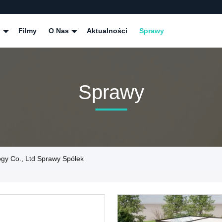
y
Filmy
O Nas
Aktualności
Sprawy
Sprawy
gy Co., Ltd Sprawy Spółek