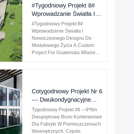
#Tygodniowy Projekt 8#
Wprowadzanie Światła I
Nowoczesnego Designu
#Tygodniowy Projekt 8#
Do Modułowego Życia –
Wprowadzenie Światła I
Projekt Niestandardowy
Nowoczesnego Designu Do
Modułowego Życia A Custom
Dla Gwatemali
Project For Guatemala Właśnie
Ukończyliśmy Budowę
Modułowego Domu Dla Klienta
W Gwatemali: Wymiary: 9m X
6m, Dwa Piętra Układ: 3
Sypialnie I Mały Balkon Na
Cotygodniowy Projekt Nr 6
Drugim Piętrze Najważniejsze
--- Dwukondygnacyjne
Elementy Projektu: ...
Biuro Kontenerowe 9*6m
Tygodniowy Projekt #6 ---9*6m
Do Wnętrza Fabryki.
Dwupiętrowe Biuro Kontenerowe
Dla Fabryki W Pomieszczeniach
Wewnętrznych. Często