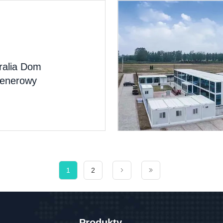
ralia Dom
tenerowy
1
2
Produkty