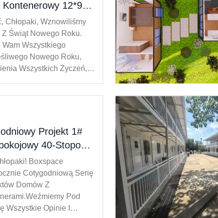
 Kontenerowy 12*9m,
pialnie, 99 Metrów
, Chłopaki, Wznowiliśmy
ratowych (1065 Stóp
 Z Świąt Nowego Roku.
ratowych)
ę Wam Wszystkiego
śliwego Nowego Roku,
ienia Wszystkich Życzeń,
go Zdrowia I Szczęścia
go Dnia!
ag#Tygodniowe Projekt 3#
 Tygodniu Projekt Jest
any Z 6 Kontenerów,
odniowy Projekt 1#
ar 12*9m, Łącznie 99
pokojowy 40-Stopowy
 ...
 Kontenerowy
hłopaki! Boxspace
cznie Cotygodniową Serię
ektów Domów Z
enerami.Weźmiemy Pod
 Wszystkie Opinie I