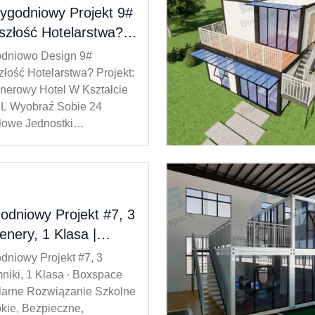
ygodniowy Projekt 9#
szłość Hotelarstwa?
aj Hotel Modułowy W
dniowo Design 9#
łcie Litery L
złość Hotelarstwa? Projekt:
nerowy Hotel W Kształcie
y L Wyobraź Sobie 24
owe Jednostki
nerowe Skonfigurowane W
czesnym Układzie W
cie Litery L. Każdy
ardowy Zestaw Ma
ry 6 × 3 M. Kompaktny, Ale
odniowy Projekt #7, 3
nale Funkcjonalny.W
enery, 1 Klasa |
 Sercu ...
pace Modularne
dniowy Projekt #7, 3
iązanie Szkolne –
niki, 1 Klasa ∙ Boxspace
kie, Bezpieczne,
arne Rozwiązanie Szkolne
bkie, Bezpieczne,
zerzalne