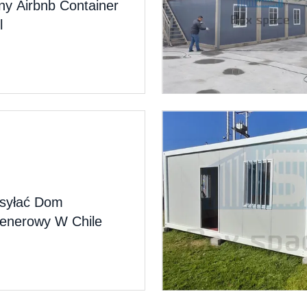
piny Airbnb Container
l
syłać Dom
enerowy W Chile