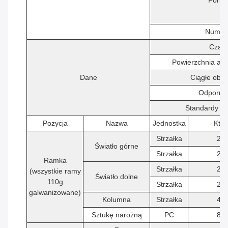
Forma
Numer 
Czas 
Powierzchnia ak
Dane
Ciągłe obc
Odpornoś
Standardy an
Pozycja
Nazwa
Jednostka
Kty
Strzałka
2
Światło górne
Strzałka
2
Ramka
Strzałka
2
(wszystkie ramy
Światło dolne
110g
Strzałka
2
galwanizowane)
Kolumna
Strzałka
4
Sztukę narożną
PC
8