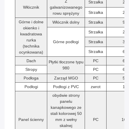
Z
Strzałka
2
Włócznik
galwanizowanego
Strzałka
2
rowu sprężyny
Górne i dolne
Włócznik dolny
Strzałka
9
okienko i
Strzałka
2
kwadratowa
rurka
Górne podłogi
Strzałka
3
(technika
Strzałka
6
ocynkowana)
Dach
PC
6
Płytki tłoczone typu
980
Stropy
PC
6
Podłoga
Zarząd MGO
PC
5
Podłogi
Podłogi z PVC
zwrot
1
obydwie strony
panelu
kanapkowego ze
stali kolorowej 50
Panel ścienny
mm z wełny
PC
16
skalnej