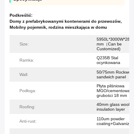
Podkreślić:
Domy z prefabrykowanymi kontenerami do przewozów
,
Mobilny pojemnik
,
rodzina mieszkająca w domu
5950L*3000W*280
Size:
mm（Can be
Customized)
Q235B Stal
Ramka:
ocynkowana
50/75mm Rockwool
Wall:
sandwich panel
Płyta pilśniowa
Podłoga:
MGO/cementowa o
grubości 18 mm
40mm glass wool
Roofing:
insulation layer
110um powder
Anti-rust:
coating+Galvanized