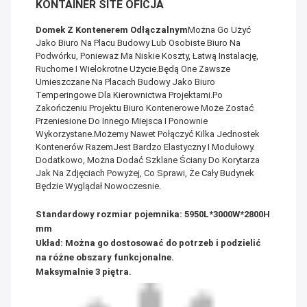
KONTAINER SITE OFICJA
Domek Z Kontenerem Odłączalnym
Można Go Użyć
Jako Biuro Na Placu Budowy Lub Osobiste Biuro Na
Podwórku, Ponieważ Ma Niskie Koszty, Łatwą Instalację,
Ruchome I Wielokrotne Użycie.Będą One Zawsze
Umieszczane Na Placach Budowy Jako Biuro
Temperingowe Dla Kierownictwa Projektami.Po
Zakończeniu Projektu Biuro Kontenerowe Może Zostać
Przeniesione Do Innego Miejsca I Ponownie
Wykorzystane.Możemy Nawet Połączyć Kilka Jednostek
Kontenerów RazemJest Bardzo Elastyczny I Modułowy.
Dodatkowo, Można Dodać Szklane Ściany Do Korytarza
Jak Na Zdjęciach Powyżej, Co Sprawi, Że Cały Budynek
Będzie Wyglądał Nowoczesnie.
Standardowy rozmiar pojemnika: 5950L*3000W*2800H
mm
Układ: Można go dostosować do potrzeb i podzielić
na różne obszary funkcjonalne.
Maksymalnie 3 piętra.