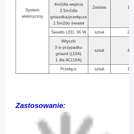
4
m2
dla wejścia
Zestaw
1
System
2.5
m2
dla
elektryczny
gniazdka/przełącza
1.5
m2
do świateł
Światło LED, 36 W
sztuk
2
Wtyczki
3 w przypadku
sztuk
4
gniazd ((10A)
1 dla AC(16A)
Przełącz
sztuk
1
Zastosowanie: