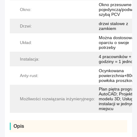
Okno przesuwne z
Okno:
pojedynczą/podwój
szybą PCV
drzwi stalowe z
Drzwi:
zamkiem
Można dostosować
Układ:
oparciu o swoje
potrzeby
4 pracowników + 2
Instalacja:
godziny = 1 jednost
Ocynkowana
Anty-rust:
powierzchnia+80u
powłoka proszkowa
Plan piętra progra
AutoCAD; Projekt
Możliwości rozwiązania inżynieryjnego:
modelu 3D; Usługa
instalacji w jednym
miejscu
Opis