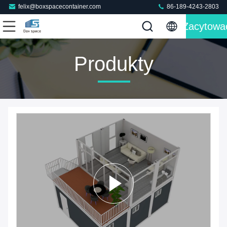
felix@boxspacecontainer.com
86-189-4243-2803
Zacytowa
Produkty