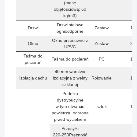
(masę
objętościową: 60
kg/m3)
Drzwi stalowe
Drzwi
Zestaw
1
ognioodporne
Okno przesuwne z
Okno
Zestaw
2
UPVC
Taśma do
Taśma do pocierań
PC
1
pocierań
40 mm warstwa
Izolacja dachu
izolacyjna z wełny
Rolowanie
1
szklanej
Pudełko
dystrybucyjne
w tym otwarcie
sztuk
1
powietrza, ochrona
przed wyciekiem
Przesyłki
220-250Prężność