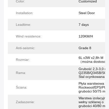
Color:
Customized
Installation:
Steel Door
Leadtime:
7 days
Wind resistence:
120KM/H
Anti-seismic:
Grade 8
6L x3W x2,8h M
Rozmiar:
（można dostosow
Grubość 2,3-3,0 m
Rama:
Q235B/Q345B/SGC
Stal ocynkowana
Płyta warstwowa
Ściana:
Rockwool/EPS/PU 
grubości 50/75 mm
Warstwa izolacyjna 
Zadaszenie:
wełny szklanej o
grubości 40/80 mm