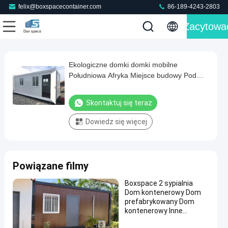
felix@boxspacecontainer.com
86-189-4243-2803
Zacytowa
Ekologiczne domki domki mobilne
Ekologiczne
Południowa Afryka Miejsce budowy Pod
domki
biurowy z łazienką
domki
Skontaktuj się teraz
mobilne
Dowiedz się więcej
Południowa
Afryka
Miejsce
Powiązane filmy
budowy
Pod
Boxspace 2 sypialnia
Dom kontenerowy Dom
biurowy
prefabrykowany Dom
z
kontenerowy Inne
budownictwo i
łazienką