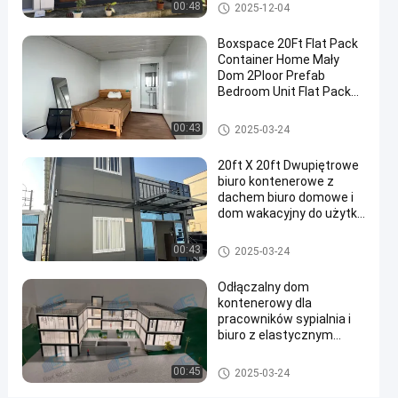
nieruchomości
Zdejmowany dom kontenerow
00:48
2025-12-04
Dwupiętrowy dom
y
Skontaktuj
kontenerowy
Zdejmowany
2025-
Boxspace 20Ft Flat Pack
się teraz
dom
03-13
Container Home Mały
kontenerowy
Podział
Dom 2Ploor Prefab
Bedroom Unit Flat Pack
#
Container House
Przenośne
Zdejmowany dom kontenerow
00:43
2025-03-24
y
domy
kontenerowe
20ft X 20ft Dwupiętrowe
#
biuro kontenerowe z
dachem biuro domowe i
Domy z
dom wakacyjny do użytku
prefabrykowanymi
osobistego
kontenerami do
Zdejmowany dom kontenerow
00:43
2025-03-24
y
przechowywania
#
Odłączalny dom
Domy
kontenerowy dla
pracowników sypialnia i
prefabrykowane
biuro z elastycznym
B
dostosowanym
O
rozmiarem i łatwą
Zdejmowany dom kontenerow
00:45
2025-03-24
X
instalacją
y
S