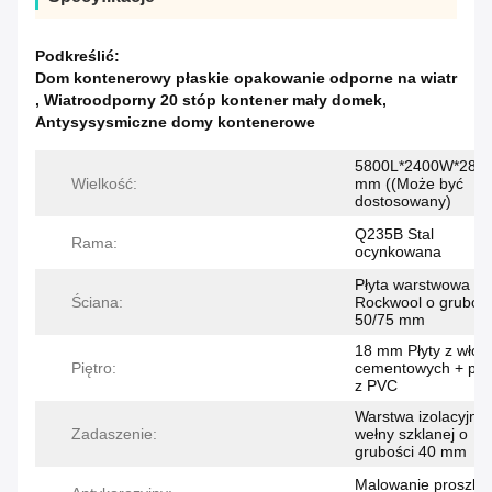
Podkreślić:
Dom kontenerowy płaskie opakowanie odporne na wiatr
,
Wiatroodporny 20 stóp kontener mały domek
,
Antysysysmiczne domy kontenerowe
5800L*2400W*289
Wielkość:
mm ((Może być
dostosowany)
Q235B Stal
Rama:
ocynkowana
Płyta warstwowa
Ściana:
Rockwool o grubośc
50/75 mm
18 mm Płyty z włók
Piętro:
cementowych + pod
z PVC
Warstwa izolacyjna 
Zadaszenie:
wełny szklanej o
grubości 40 mm
Malowanie proszk