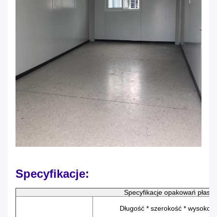
Specyfikacje:
Specyfikacje opakowań płaski
Długość * szerokość * wysokoś