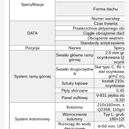
Specyfikacja
Forma dachu
Numer warstwy
Czas trwania
Powierzchnia aktywnego obcią
DATA
Ciągłe obciążenie dachu
Obciążenie wiatrem
Standardy antytrzęsieniow
Pozycja
Nazwa
Specyfik
2.5 mm grubo
Światło główne ramy
ocynkowana Q23
górnej
ocynko
Stal typu C, 80 × 
Światło drugorzędne
stal ocynkowan
A
g/m2 ocyn
System ramy górnej
kształt 210x
Sztuky kątowe
ocynkowany
Płyty skórzane
0.45 
V-831 płytka stal
Panel sufitowy
0,326
210x160mm, sta
Kolumna
Q235B, 110g/m2
Wzmocnienie
Typ L, gruboś
System kolumnowy
kolumny
180×120×
Rurociąg do wody
d=50 mm, UPVC
deszczowej