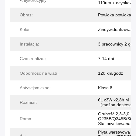
Antykorozyjny:
110um + ocynkowa
Obraz:
Powłoka powłoka
Kolor:
Zindywidualizowan
Instalacja:
3 pracownicy 2 god
Czas realizacji:
7-14 dni
Odporność na wiatr:
120 km/godz
Antysejsmiczne:
Klasa 8
6L x3W x2,8h M
Rozmiar:
（można dostosow
Grubość 2,3-3,0 m
Rama:
Q235B/Q345B/SGC
Stal ocynkowana
Płyta warstwowa