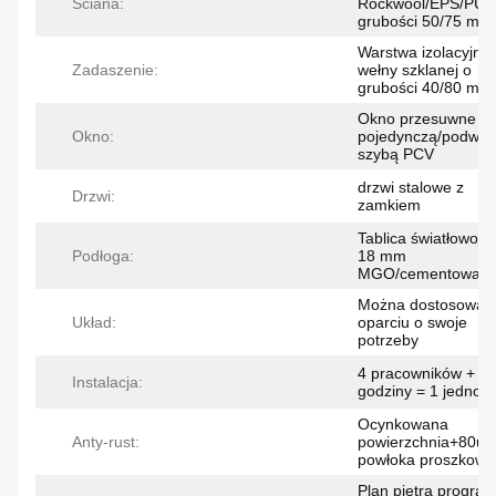
Ściana:
Rockwool/EPS/PU 
grubości 50/75 mm
Warstwa izolacyjna 
Zadaszenie:
wełny szklanej o
grubości 40/80 mm
Okno przesuwne z
Okno:
pojedynczą/podwój
szybą PCV
drzwi stalowe z
Drzwi:
zamkiem
Tablica światłowod
Podłoga:
18 mm
MGO/cementowa
Można dostosować
Układ:
oparciu o swoje
potrzeby
4 pracowników + 2
Instalacja:
godziny = 1 jednost
Ocynkowana
Anty-rust:
powierzchnia+80u
powłoka proszkowa
Plan piętra progra