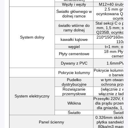
Węzły i węzły
M12×40 śruby s
2.5 mm grubo
Światło głównego w
ocynkowana Q23
dolnej ramce
ocynko
Stal sekcji C o pr
światło wtórne do
mm, 1,5 mm; sta
ramy dolnej
Q235B, ocynkow
System dolny
210*150*160mm,
kawałki kątowe
110g/
węgiel
t=1 mm; oc
18 mm Płyty 
Płyty cementowe
cemento
Dywany z PVC
1.6mmPVC 
Pokrycie kolumny, 
Pokrycie kolumny
o barwie 
Pudełko
w tym otwarcie
dystrybucyjne
ochrona przed
Rozwiązanie
(włącznie z wt
przemysłowe
włącznie z łado
System elektryczny
Przesyłki 220V, 6m
Włókna
dla prądu przemi
dla gniazda, 1,5m
Światło
Światła
0.326mm skórki 
Panel ścienny
płytka sandwich w
80kg/m3 masy o