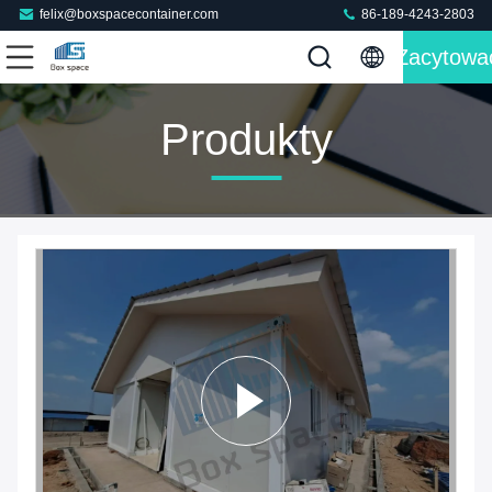
felix@boxspacecontainer.com
86-189-4243-2803
Zacytowa
Produkty