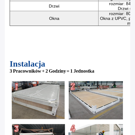
rozmiar: 84
Drzwi
Drzwi st
rozmiar: 80
Okna
Okna z UPVC, pod
mm
Instalacja
3 Pracowników + 2 Godziny = 1 Jednostka