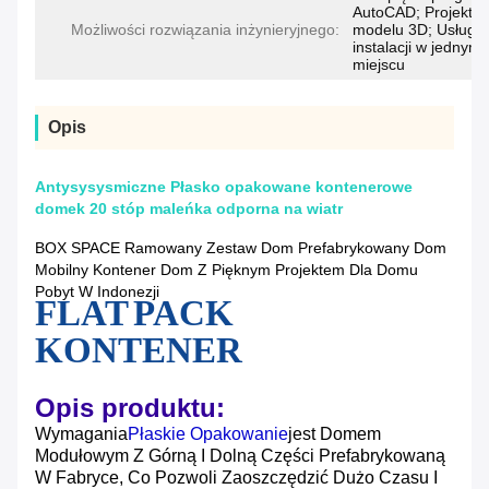
AutoCAD; Projekt
Możliwości rozwiązania inżynieryjnego:
modelu 3D; Usługa
instalacji w jednym
miejscu
Opis
Antysysysmiczne Płasko opakowane kontenerowe
domek 20 stóp maleńka odporna na wiatr
BOX SPACE Ramowany Zestaw Dom Prefabrykowany Dom
Mobilny Kontener Dom Z Pięknym Projektem Dla Domu
Pobyt W Indonezji
FLAT PACK
KONTENER
Opis produktu:
Wymagania
Płaskie Opakowanie
Jest Domem
Modułowym Z Górną I Dolną Części Prefabrykowaną
W Fabryce, Co Pozwoli Zaoszczędzić Dużo Czasu I