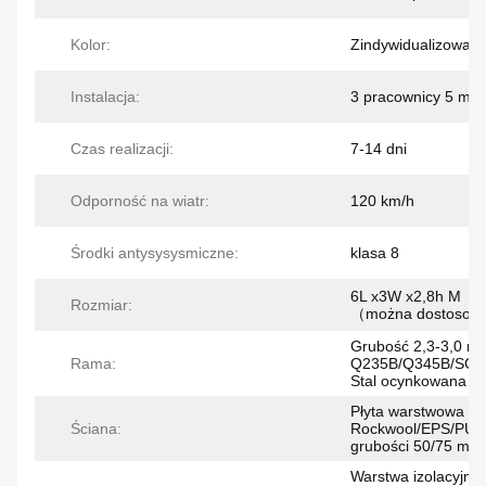
Kolor:
Zindywidualizowan
Instalacja:
3 pracownicy 5 min
Czas realizacji:
7-14 dni
Odporność na wiatr:
120 km/h
Środki antysysysmiczne:
klasa 8
6L x3W x2,8h M
Rozmiar:
（można dostosow
Grubość 2,3-3,0 m
Rama:
Q235B/Q345B/SGC
Stal ocynkowana
Płyta warstwowa
Ściana:
Rockwool/EPS/PU 
grubości 50/75 mm
Warstwa izolacyjna 