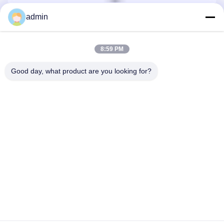
admin
Wsparcie i usługi:
BOX SPACE Oferuje Szereg Opcji Wsparcia Technicznego I
Serwisowania, Aby Zapewnić, Że Twój Produkt Działa W
8:59 PM
Pełni.Nasi Eksperci Z Zespołu Technicznego Są Dostępni,
Aby Udzielić Porady I Pomocy W Przypadku Wszelkich
Good day, what product are you looking for?
Problemów Technicznych, Które Mogą Wystąpić.Nasz
Zespół Obsługi Klienta Jest Również Dostępny, Aby
Odpowiedzieć Na Wszelkie Pytania Lub Obawy Dotyczące
Zakupu.
Tags:
Składany dom kontenerowy
Domy z kontenerami rozkładane
składany dom kontenerowy