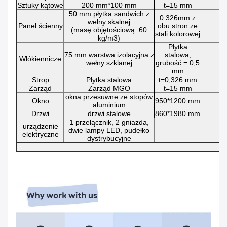
Sztuky kątowe
200 mm*100 mm
t=15 mm
50 mm płytka sandwich z
0.326mm z
wełny skalnej
Panel ścienny
obu stron ze
(masę objętościową: 60
stali kolorowej
kg/m3)
Płytka
75 mm warstwa izolacyjna z
stalowa,
Włókiennicze
wełny szklanej
grubość = 0,5
mm
Strop
Płytka stalowa
t=0,326 mm
Zarząd
Zarząd MGO
t=15 mm
okna przesuwne ze stopów
Okno
950*1200 mm
aluminium
Drzwi
drzwi stalowe
860*1980 mm
1 przełącznik, 2 gniazda,
urządzenie
dwie lampy LED, pudełko
elektryczne
dystrybucyjne