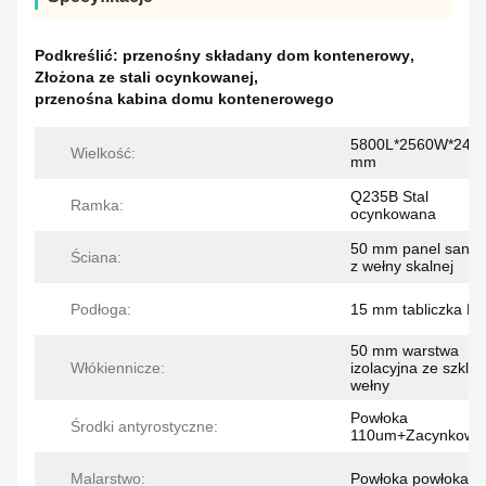
Podkreślić:
przenośny składany dom kontenerowy
,
Złożona ze stali ocynkowanej
,
przenośna kabina domu kontenerowego
5800L*2560W*248
Wielkość:
mm
Q235B Stal
Ramka:
ocynkowana
50 mm panel sandw
Ściana:
z wełny skalnej
Podłoga:
15 mm tabliczka 
50 mm warstwa
Włókiennicze:
izolacyjna ze szkla
wełny
Powłoka
Środki antyrostyczne:
110um+Zacynkowa
Malarstwo:
Powłoka powłoka