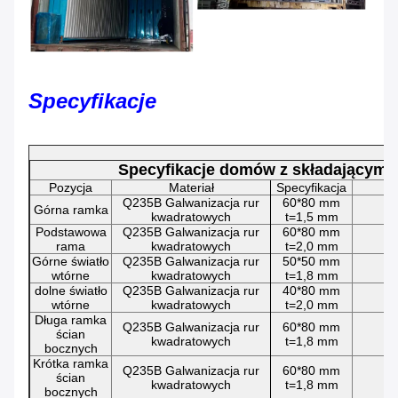
Specyfikacje
Specyfikacje domów z składającymi 
Pozycja
Materiał
Specyfikacja
Q235B Galwanizacja rur
60*80 mm
Górna ramka
kwadratowych
t=1,5 mm
Podstawowa
Q235B Galwanizacja rur
60*80 mm
rama
kwadratowych
t=2,0 mm
Górne światło
Q235B Galwanizacja rur
50*50 mm
wtórne
kwadratowych
t=1,8 mm
dolne światło
Q235B Galwanizacja rur
40*80 mm
wtórne
kwadratowych
t=2,0 mm
Długa ramka
Q235B Galwanizacja rur
60*80 mm
ścian
kwadratowych
t=1,8 mm
bocznych
Krótka ramka
Q235B Galwanizacja rur
60*80 mm
ścian
kwadratowych
t=1,8 mm
bocznych