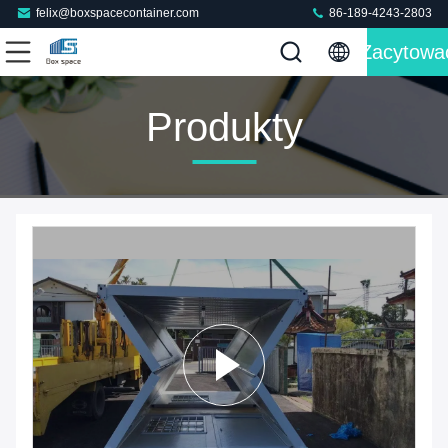
felix@boxspacecontainer.com
86-189-4243-2803
Zacytowa
Produkty